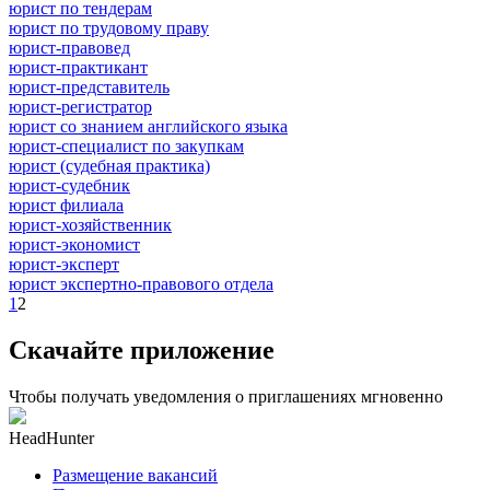
юрист по тендерам
юрист по трудовому праву
юрист-правовед
юрист-практикант
юрист-представитель
юрист-регистратор
юрист со знанием английского языка
юрист-специалист по закупкам
юрист (судебная практика)
юрист-судебник
юрист филиала
юрист-хозяйственник
юрист-экономист
юрист-эксперт
юрист экспертно-правового отдела
1
2
Скачайте приложение
Чтобы получать уведомления о приглашениях мгновенно
HeadHunter
Размещение вакансий