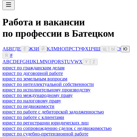
Работа и вакансии
по профессии в Батецком
А
Б
В
Г
Д
Е
Ж
З
И
К
Л
М
Н
О
П
Р
С
Т
У
Ф
Х
Ц
Ч
Ш
Э
Ё
Й
Щ
Ы
Ю
#
Я
A
B
C
D
E
F
G
H
I
J
K
L
M
N
O
P
Q
R
S
T
U
V
W
X
Y
Z
юрист по гражданским делам
юрист по договорной работе
юрист по земельным вопросам
юрист по интеллектуальной собственности
юрист по исполнительному производству
юрист по международному праву
юрист по налоговому праву
юрист по недвижимости
юрист по работе с дебиторской задолженностью
юрист по работе с клиентами
юрист по регистрации юридических лиц
юрист по сопровождению сделок с недвижимостью
юрист по судебно-претензионной работе