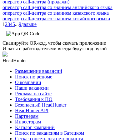
оператор call-центра (продажи)
оператор call-центра со знанием английского языка
оператор call-центра со знанием казахского языка
оператор call-центра со знанием китайского языка
1
2
3
4
5
...
9
дальше
Сканируйте QR-код, чтобы скачать приложение
И чаты с работодателями всегда будут под рукой
HeadHunter
Размещение вакансий
Поиск по резюме
О компании
Наши вакансии
Реклама на сайте
Требования к ПО
Безопасный HeadHunter
HeadHunter API
Партнерам
Инвесторам
Каталог компаний
Поиск по вакансиям в Батецком
Сетка: соцсеть для нетворкинга