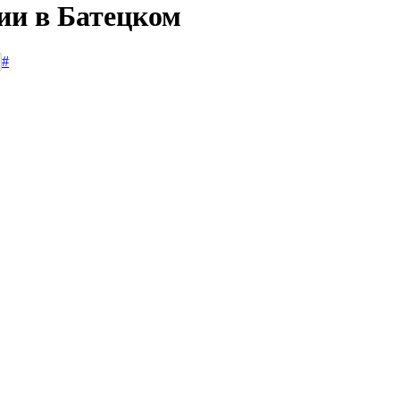
ии в Батецком
#