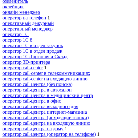
озеленитель
оклейщик
онлайн-менеджер
опeрaтoр нa тeлeфoн
1
оперативный дежурный
оперативный менеджер
оператор 1C
оператор 1С 8
оператор 1С в отдел закупок
оператор 1С в отдел продаж
оператор 1С:Торговля и Склад
оператор 3D-принтера
оператор call-center
1
оператор call-center в телекоммуникациях
оператор call-center на входящую линию
оператор call-центра (без поиска)
оператор call-центра в автосалон
оператор call-центра в медицинский центр
оператор call-центра в офис
оператор call-центра выходного дня
оператор call-центра интернет-магазина
оператор call-центра (исходящие звонки)
оператор call-центра на входящую линию
оператор call-центра на дому
1
оператор call-центра (оператор на телефоне)
1