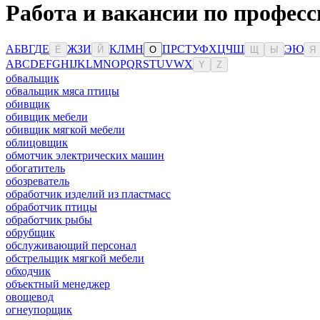
Работа и вакансии по професс
А
Б
В
Г
Д
Е
Ж
З
И
К
Л
М
Н
П
Р
С
Т
У
Ф
Х
Ц
Ч
Ш
Э
Ю
Ё
Й
О
Щ
Ы
Я
A
B
C
D
E
F
G
H
I
J
K
L
M
N
O
P
Q
R
S
T
U
V
W
X
Y
Z
обвальщик
обвальщик мяса птицы
обивщик
обивщик мебели
обивщик мягкой мебели
облицовщик
обмотчик электрических машин
обогатитель
обозреватель
обработчик изделий из пластмасс
обработчик птицы
обработчик рыбы
обрубщик
обслуживающий персонал
обстрельщик мягкой мебели
обходчик
объектный менеджер
овощевод
огнеупорщик