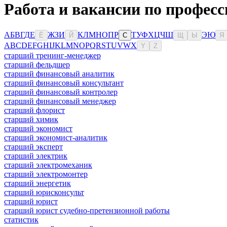
Работа и вакансии по професс
А
Б
В
Г
Д
Е
Ж
З
И
К
Л
М
Н
О
П
Р
Т
У
Ф
Х
Ц
Ч
Ш
Э
Ю
Ё
Й
С
Щ
Ы
Я
A
B
C
D
E
F
G
H
I
J
K
L
M
N
O
P
Q
R
S
T
U
V
W
X
Y
Z
старший тренинг-менеджер
старший фельдшер
старший финансовый аналитик
старший финансовый консультант
старший финансовый контролер
старший финансовый менеджер
старший флорист
старший химик
старший экономист
старший экономист-аналитик
старший эксперт
старший электрик
старший электромеханик
старший электромонтер
старший энергетик
старший юрисконсульт
старший юрист
старший юрист судебно-претензионной работы
статистик