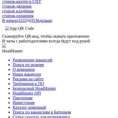
сторож-вахтер в СНТ
сторож-дворник
сторож кладбища
сторож-охранник
В начало
32
33
34
35
36
дальше
Сканируйте QR-код, чтобы скачать приложение
И чаты с работодателями всегда будут под рукой
HeadHunter
Размещение вакансий
Поиск по резюме
О компании
Наши вакансии
Реклама на сайте
Требования к ПО
Безопасный HeadHunter
HeadHunter API
Партнерам
Инвесторам
Каталог компаний
Поиск по вакансиям в Батецком
Сетка: соцсеть для нетворкинга