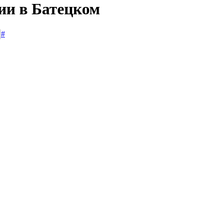
ии в Батецком
#