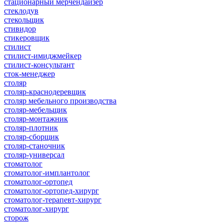
стационарный мерчендайзер
стеклодув
стекольщик
стивидор
стикеровщик
стилист
стилист-имиджмейкер
стилист-консультант
сток-менеджер
столяр
столяр-краснодеревщик
столяр мебельного производства
столяр-мебельщик
столяр-монтажник
столяр-плотник
столяр-сборщик
столяр-станочник
столяр-универсал
стоматолог
стоматолог-имплантолог
стоматолог-ортопед
стоматолог-ортопед-хирург
стоматолог-терапевт-хирург
стоматолог-хирург
сторож