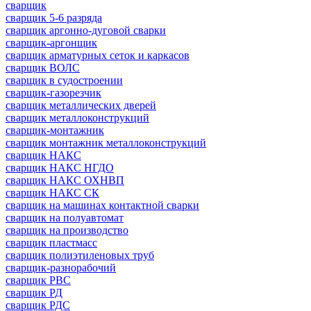
сварщик
сварщик 5-6 разряда
сварщик аргонно-дуговой сварки
сварщик-аргонщик
сварщик арматурных сеток и каркасов
сварщик ВОЛС
сварщик в судостроении
сварщик-газорезчик
сварщик металлических дверей
сварщик металлоконструкций
сварщик-монтажник
сварщик монтажник металлоконструкций
сварщик НАКС
сварщик НАКС НГДО
сварщик НАКС ОХНВП
сварщик НАКС СК
сварщик на машинах контактной сварки
сварщик на полуавтомат
сварщик на производство
сварщик пластмасс
сварщик полиэтиленовых труб
сварщик-разнорабочий
сварщик РВС
сварщик РД
сварщик РДС