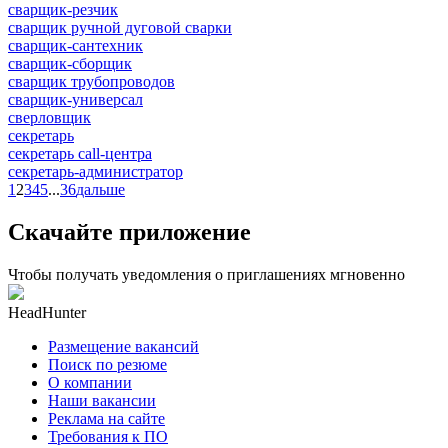
сварщик-резчик
сварщик ручной дуговой сварки
сварщик-сантехник
сварщик-сборщик
сварщик трубопроводов
сварщик-универсал
сверловщик
секретарь
секретарь call-центра
секретарь-администратор
1
2
3
4
5
...
36
дальше
Скачайте приложение
Чтобы получать уведомления о приглашениях мгновенно
HeadHunter
Размещение вакансий
Поиск по резюме
О компании
Наши вакансии
Реклама на сайте
Требования к ПО