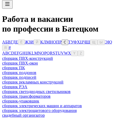
Работа и вакансии
по профессии в Батецком
А
Б
В
Г
Д
Е
Ж
З
И
К
Л
М
Н
О
П
Р
Т
У
Ф
Х
Ц
Ч
Ш
Э
Ю
Ё
Й
С
Щ
Ы
#
Я
A
B
C
D
E
F
G
H
I
J
K
L
M
N
O
P
Q
R
S
T
U
V
W
X
Y
Z
сборщик ПВХ-конструкций
сборщик ПВХ-окон
сборщик ПК
сборщик поддонов
сборщик подписей
сборщик рекламных конструкций
сборщик РЭА
сборщик светодиодных светильников
сборщик трансформаторов
сборщик-упаковщик
сборщик электрических машин и аппаратов
сборщик электрощитового оборудования
свадебный организатор