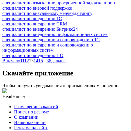
специалист по взысканию просроченной задолженности
специалист по визовой поддержке
специалист по визуальному мерчендайзингу
специалист по внедрению 1С
специалист по внедрению CRM
специалист по внедрению Битрикс24
специалист по внедрению информационных систем
специалист по внедрению и сопровождению 1С
специалист по внедрению и сопровождению
информационных систем
специалист по внедрению ПО
В начало
11
12
13
14
15
...
36
дальше
Скачайте приложение
Чтобы получать уведомления о приглашениях мгновенно
HeadHunter
Размещение вакансий
Поиск по резюме
О компании
Наши вакансии
Реклама на сайте