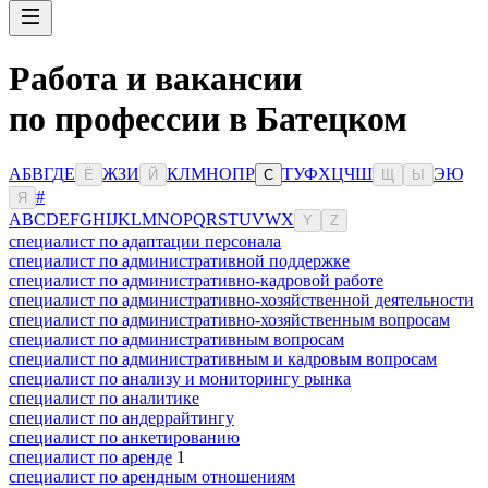
Работа и вакансии
по профессии в Батецком
А
Б
В
Г
Д
Е
Ж
З
И
К
Л
М
Н
О
П
Р
Т
У
Ф
Х
Ц
Ч
Ш
Э
Ю
Ё
Й
С
Щ
Ы
#
Я
A
B
C
D
E
F
G
H
I
J
K
L
M
N
O
P
Q
R
S
T
U
V
W
X
Y
Z
специалист по адаптации персонала
специалист по административной поддержке
специалист по административно-кадровой работе
специалист по административно-хозяйственной деятельности
специалист по административно-хозяйственным вопросам
специалист по административным вопросам
специалист по административным и кадровым вопросам
специалист по анализу и мониторингу рынка
специалист по аналитике
специалист по андеррайтингу
специалист по анкетированию
специалист по аренде
1
специалист по арендным отношениям