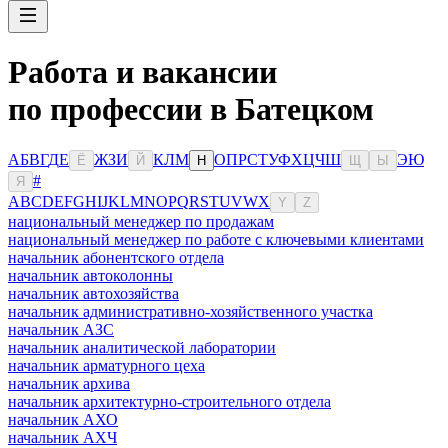
Работа и вакансии
по профессии в Батецком
А
Б
В
Г
Д
Е
Ж
З
И
К
Л
М
О
П
Р
С
Т
У
Ф
Х
Ц
Ч
Ш
Э
Ю
Ё
Й
Н
Щ
Ы
#
Я
A
B
C
D
E
F
G
H
I
J
K
L
M
N
O
P
Q
R
S
T
U
V
W
X
Y
Z
национальный менеджер по продажам
национальный менеджер по работе с ключевыми клиентами
начальник абонентского отдела
начальник автоколонны
начальник автохозяйства
начальник административно-хозяйственного участка
начальник АЗС
начальник аналитической лаборатории
начальник арматурного цеха
начальник архива
начальник архитектурно-строительного отдела
начальник АХО
начальник АХЧ