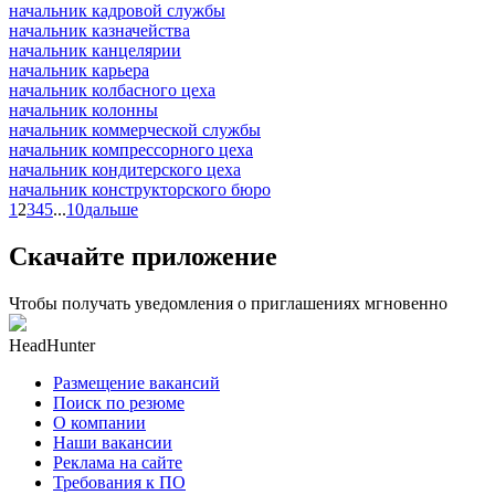
начальник кадровой службы
начальник казначейства
начальник канцелярии
начальник карьера
начальник колбасного цеха
начальник колонны
начальник коммерческой службы
начальник компрессорного цеха
начальник кондитерского цеха
начальник конструкторского бюро
1
2
3
4
5
...
10
дальше
Скачайте приложение
Чтобы получать уведомления о приглашениях мгновенно
HeadHunter
Размещение вакансий
Поиск по резюме
О компании
Наши вакансии
Реклама на сайте
Требования к ПО