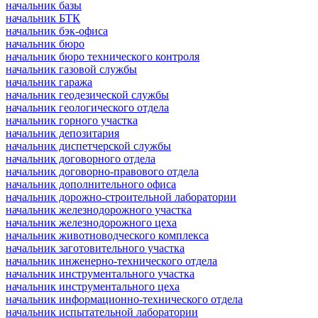
начальник базы
начальник БТК
начальник бэк-офиса
начальник бюро
начальник бюро технического контроля
начальник газовой службы
начальник гаража
начальник геодезической службы
начальник геологического отдела
начальник горного участка
начальник депозитария
начальник диспетчерской службы
начальник договорного отдела
начальник договорно-правового отдела
начальник дополнительного офиса
начальник дорожно-строительной лаборатории
начальник железнодорожного участка
начальник железнодорожного цеха
начальник животноводческого комплекса
начальник заготовительного участка
начальник инженерно-технического отдела
начальник инструментального участка
начальник инструментального цеха
начальник информационно-технического отдела
начальник испытательной лаборатории