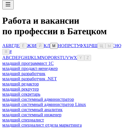
Работа и вакансии
по профессии в Батецком
А
Б
В
Г
Д
Е
Ж
З
И
К
Л
Н
О
П
Р
С
Т
У
Ф
Х
Ц
Ч
Ш
Э
Ю
Ё
Й
М
Щ
Ы
#
Я
A
B
C
D
E
F
G
H
I
J
K
L
M
N
O
P
Q
R
S
T
U
V
W
X
Y
Z
младший программист 1С
младший продакт-менеджер
младший разработчик
младший разработчик .NET
младший редактор
младший рекрутер
младший секретарь
младший системный администратор
младший системный администратор Linux
младший системный аналитик
младший системный инженер
младший специалист
младший специалист отдела маркетинга