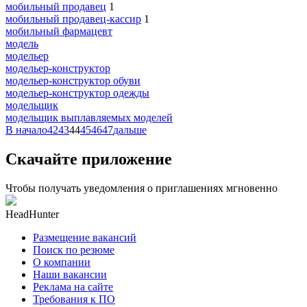
мобильный продавец
1
мобильный продавец-кассир
1
мобильный фармацевт
модель
модельер
модельер-конструктор
модельер-конструктор обуви
модельер-конструктор одежды
модельщик
модельщик выплавляемых моделей
В начало
42
43
44
45
46
47
дальше
Скачайте приложение
Чтобы получать уведомления о приглашениях мгновенно
HeadHunter
Размещение вакансий
Поиск по резюме
О компании
Наши вакансии
Реклама на сайте
Требования к ПО