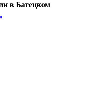
ии в Батецком
#