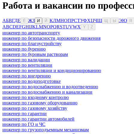
Работа и вакансии по професс
А
Б
В
Г
Д
Е
Ж
З
К
Л
М
Н
О
П
Р
С
Т
У
Ф
Х
Ц
Ч
Ш
Э
Ю
Ё
И
Й
Щ
Ы
Я
A
B
C
D
E
F
G
H
I
J
K
L
M
N
O
P
Q
R
S
T
U
V
W
X
Y
Z
инженер по автотранспорту
инженер по безопасности дорожного движения
инженер по благоустройству
инженер по бурению
инженер по буровым растворам
инженер по валидации
инженер по вентиляции
инженер по вентиляции и кондиционированию
инженер по внедрению
инженер по водоподготовке
инженер по водоснабжению и водоотведению
инженер по водоснабжению и канализации
инженер по входному контролю
инженер по газовому оборудованию
инженер по газовому хозяйству
инженер по гарантии
инженер по гарантии автомобилей
инженер по ГО и ЧС
инженер по грузоподъемным механизмам