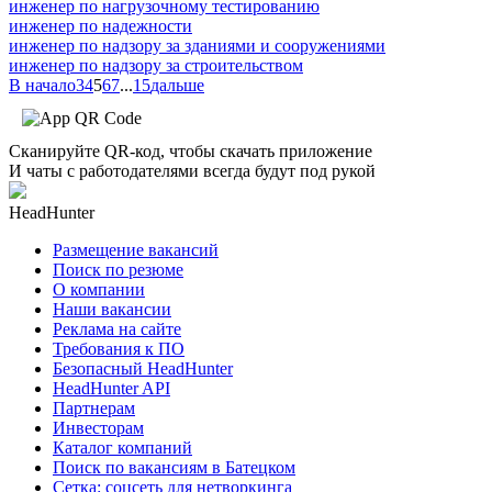
инженер по нагрузочному тестированию
инженер по надежности
инженер по надзору за зданиями и сооружениями
инженер по надзору за строительством
В начало
3
4
5
6
7
...
15
дальше
Сканируйте QR-код, чтобы скачать приложение
И чаты с работодателями всегда будут под рукой
HeadHunter
Размещение вакансий
Поиск по резюме
О компании
Наши вакансии
Реклама на сайте
Требования к ПО
Безопасный HeadHunter
HeadHunter API
Партнерам
Инвесторам
Каталог компаний
Поиск по вакансиям в Батецком
Сетка: соцсеть для нетворкинга