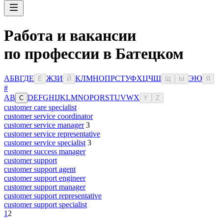
Работа и вакансии
по профессии в Батецком
А
Б
В
Г
Д
Е
Ж
З
И
К
Л
М
Н
О
П
Р
С
Т
У
Ф
Х
Ц
Ч
Ш
Э
Ю
Ё
Й
Щ
Ы
Я
#
A
B
D
E
F
G
H
I
J
K
L
M
N
O
P
Q
R
S
T
U
V
W
X
C
Y
Z
customer care specialist
customer service coordinator
customer service manager
3
customer service representative
customer service specialist
3
customer success manager
customer support
customer support agent
customer support engineer
customer support manager
customer support representative
customer support specialist
1
2