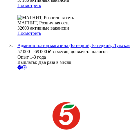
37180
активных вакансий
Посмотреть
МАГНИТ, Розничная сеть
32603
активные вакансии
Посмотреть
Администратор магазина (Батецкий, Батецкий, Лужская
57 000
–
69 000
₽
за месяц,
до вычета налогов
Опыт 1-3 года
Выплаты: Два раза в месяц