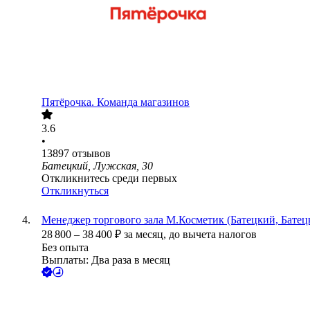
Пятёрочка. Команда магазинов
3.6
•
13897
отзывов
Батецкий, Лужская, 30
Откликнитесь среди первых
Откликнуться
Менеджер торгового зала М.Косметик (Батецкий, Батецк
28 800
–
38 400
₽
за месяц,
до вычета налогов
Без опыта
Выплаты: Два раза в месяц