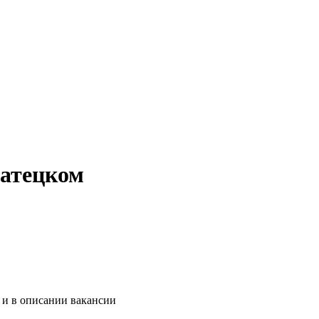
Батецком
 и в описании вакансии