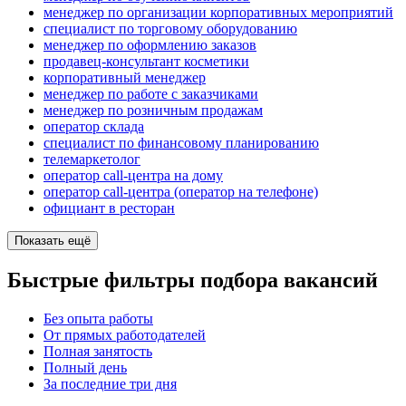
менеджер по организации корпоративных мероприятий
специалист по торговому оборудованию
менеджер по оформлению заказов
продавец-консультант косметики
корпоративный менеджер
менеджер по работе с заказчиками
менеджер по розничным продажам
оператор склада
специалист по финансовому планированию
телемаркетолог
оператор call-центра на дому
оператор call-центра (оператор на телефоне)
официант в ресторан
Показать ещё
Быстрые фильтры подбора вакансий
Без опыта работы
От прямых работодателей
Полная занятость
Полный день
За последние три дня