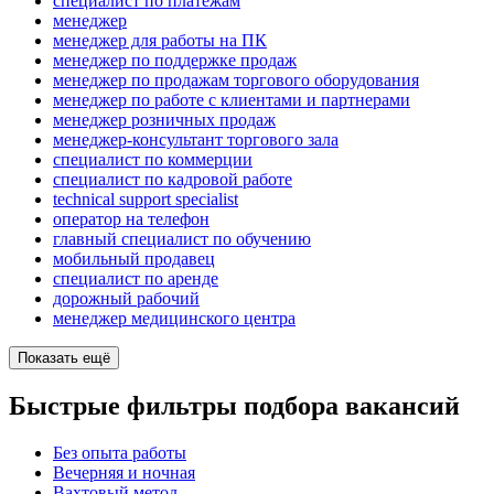
специалист по платежам
менеджер
менеджер для работы на ПК
менеджер по поддержке продаж
менеджер по продажам торгового оборудования
менеджер по работе с клиентами и партнерами
менеджер розничных продаж
менеджер-консультант торгового зала
специалист по коммерции
специалист по кадровой работе
technical support specialist
опeрaтoр нa тeлeфoн
главный специалист по обучению
мобильный продавец
специалист по аренде
дорожный рабочий
менеджер медицинского центра
Показать ещё
Быстрые фильтры подбора вакансий
Без опыта работы
Вечерняя и ночная
Вахтовый метод