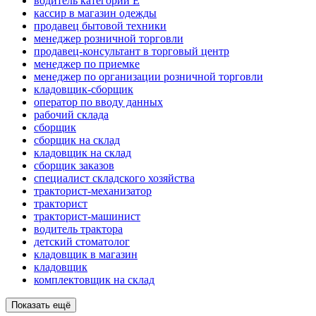
водитель категории E
кассир в магазин одежды
продавец бытовой техники
менеджер розничной торговли
продавец-консультант в торговый центр
менеджер по приемке
менеджер по организации розничной торговли
кладовщик-сборщик
оператор по вводу данных
рабочий склада
сборщик
сборщик на склад
кладовщик на склад
сборщик заказов
специалист складского хозяйства
тракторист-механизатор
тракторист
тракторист-машинист
водитель трактора
детский стоматолог
кладовщик в магазин
кладовщик
комплектовщик на склад
Показать ещё