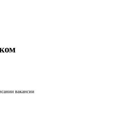
цком
писании вакансии