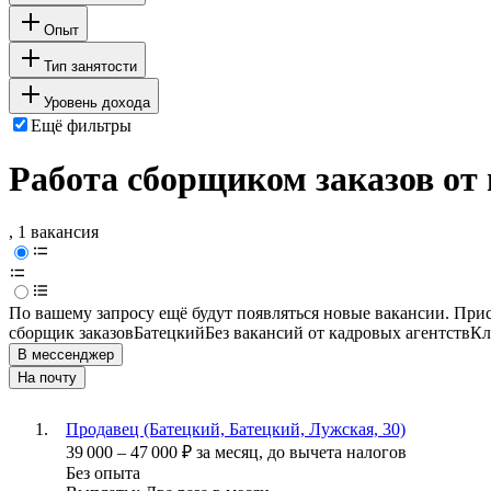
Опыт
Тип занятости
Уровень дохода
Ещё фильтры
Работа сборщиком заказов от
, 1 вакансия
По вашему запросу ещё будут появляться новые вакансии. При
сборщик заказов
Батецкий
Без вакансий от кадровых агентств
Кл
В мессенджер
На почту
Продавец (Батецкий, Батецкий, Лужская, 30)
39 000
–
47 000
₽
за месяц,
до вычета налогов
Без опыта