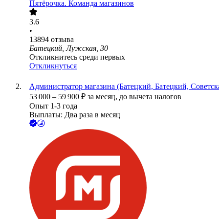
Пятёрочка. Команда магазинов
3.6
•
13894
отзыва
Батецкий, Лужская, 30
Откликнитесь среди первых
Откликнуться
Администратор магазина (Батецкий, Батецкий, Советска
53 000
–
59 900
₽
за месяц,
до вычета налогов
Опыт 1-3 года
Выплаты: Два раза в месяц