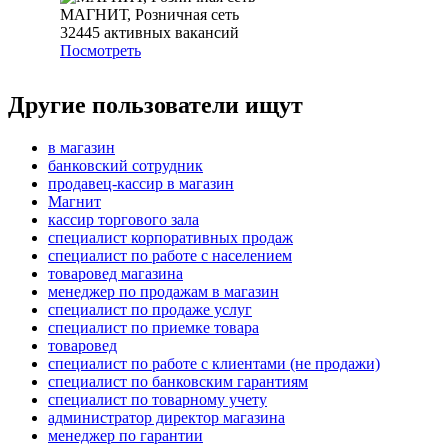
МАГНИТ, Розничная сеть
32445
активных вакансий
Посмотреть
Другие пользователи ищут
в магазин
банковский сотрудник
продавец-кассир в магазин
Магнит
кассир торгового зала
специалист корпоративных продаж
специалист по работе с населением
товаровед магазина
менеджер по продажам в магазин
специалист по продаже услуг
специалист по приемке товара
товаровед
специалист по работе с клиентами (не продажи)
специалист по банковским гарантиям
специалист по товарному учету
администратор директор магазина
менеджер по гарантии