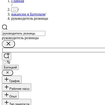
Главная
/
/
...
вакансии в Батецком
/
руководитель розницы
руководитель розницы
Батецкий
График
Рабочие часы
Опыт
Тип занятости