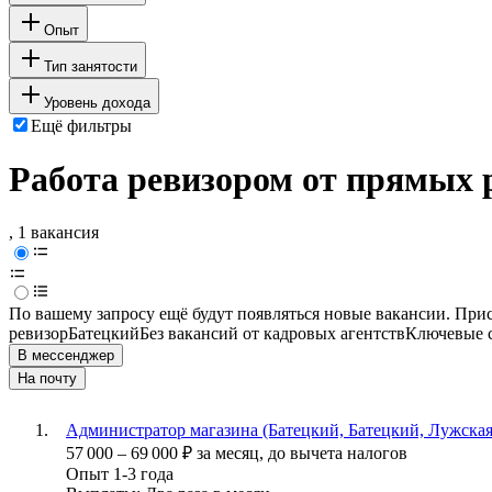
Опыт
Тип занятости
Уровень дохода
Ещё фильтры
Работа ревизором от прямых 
, 1 вакансия
По вашему запросу ещё будут появляться новые вакансии. При
ревизор
Батецкий
Без вакансий от кадровых агентств
Ключевые с
В мессенджер
На почту
Администратор магазина (Батецкий, Батецкий, Лужская
57 000
–
69 000
₽
за месяц,
до вычета налогов
Опыт 1-3 года