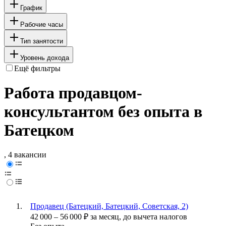
График
Рабочие часы
Тип занятости
Уровень дохода
Ещё фильтры
Работа продавцом-
консультантом без опыта в
Батецком
, 4 вакансии
Продавец (Батецкий, Батецкий, Советская, 2)
42 000
–
56 000
₽
за месяц,
до вычета налогов