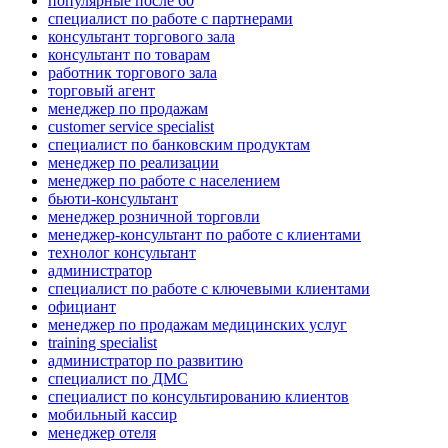
популярные после 60
специалист по работе с партнерами
консультант торгового зала
консультант по товарам
работник торгового зала
торговый агент
менеджер по продажам
customer service specialist
специалист по банковским продуктам
менеджер по реализации
менеджер по работе с населением
бьюти-консультант
менеджер розничной торговли
менеджер-консультант по работе с клиентами
технолог консультант
администратор
специалист по работе с ключевыми клиентами
официант
менеджер по продажам медицинских услуг
training specialist
администратор по развитию
специалист по ДМС
специалист по консультированию клиентов
мобильный кассир
менеджер отеля