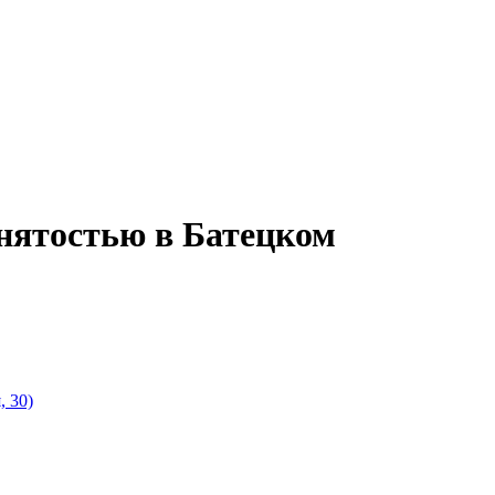
анятостью в Батецком
, 30)