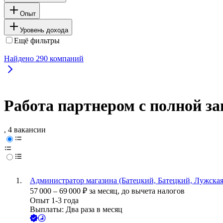
Опыт
Уровень дохода
Ещё фильтры
Найдено
290
компаний
Работа партнером с полной з
, 4 вакансии
Администратор магазина (Батецкий, Батецкий, Лужская
57 000
–
69 000
₽
за месяц,
до вычета налогов
Опыт 1-3 года
Выплаты: Два раза в месяц