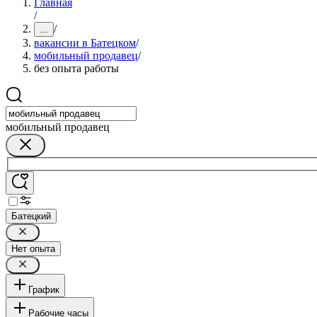
Главная
/
/
...
вакансии в Батецком
/
мобильный продавец
/
без опыта работы
мобильный продавец
Батецкий
Нет опыта
График
Рабочие часы