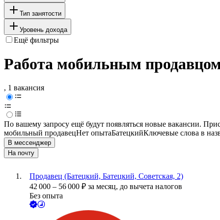
Тип занятости
Уровень дохода
Ещё фильтры
Работа мобильным продавцом 
, 1 вакансия
По вашему запросу ещё будут появляться новые вакансии. При
мобильный продавец
Нет опыта
Батецкий
Ключевые слова в наз
В мессенджер
На почту
Продавец (Батецкий, Батецкий, Советская, 2)
42 000
–
56 000
₽
за месяц,
до вычета налогов
Без опыта