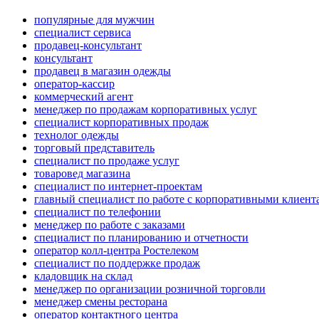
популярные для мужчин
специалист сервиса
продавец-консультант
консультант
продавец в магазин одежды
оператор-кассир
коммерческий агент
менеджер по продажам корпоративных услуг
специалист корпоративных продаж
технолог одежды
торговый представитель
специалист по продаже услуг
товаровед магазина
специалист по интернет-проектам
главный специалист по работе с корпоративными клиент
специалист по телефонии
менеджер по работе с заказами
специалист по планированию и отчетности
оператор колл-центра Ростелеком
специалист по поддержке продаж
кладовщик на склад
менеджер по организации розничной торговли
менеджер смены ресторана
оператор контактного центра