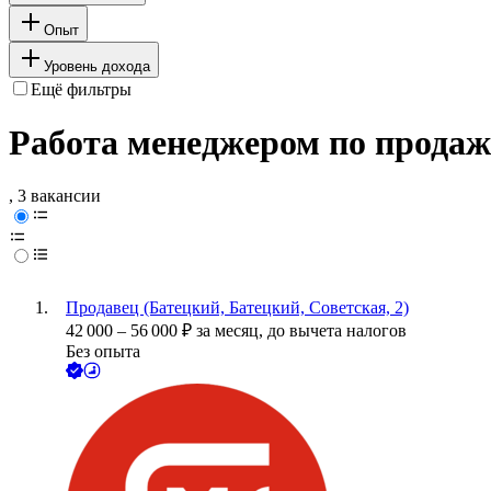
Опыт
Уровень дохода
Ещё фильтры
Работа менеджером по продаж
, 3 вакансии
Продавец (Батецкий, Батецкий, Советская, 2)
42 000
–
56 000
₽
за месяц,
до вычета налогов
Без опыта