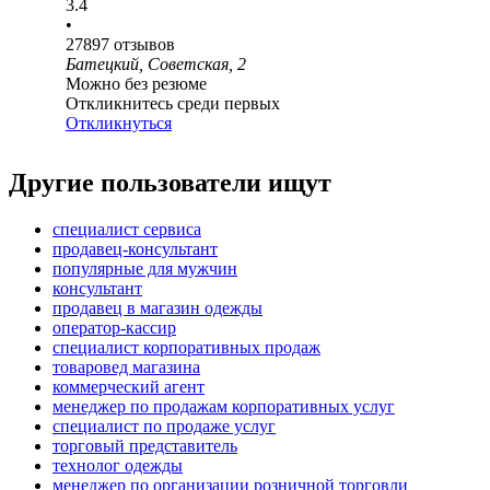
3.4
•
27897
отзывов
Батецкий, Советская, 2
Можно без резюме
Откликнитесь среди первых
Откликнуться
Другие пользователи ищут
специалист сервиса
продавец-консультант
популярные для мужчин
консультант
продавец в магазин одежды
оператор-кассир
специалист корпоративных продаж
товаровед магазина
коммерческий агент
менеджер по продажам корпоративных услуг
специалист по продаже услуг
торговый представитель
технолог одежды
менеджер по организации розничной торговли