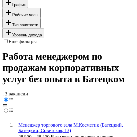
График
Рабочие часы
Тип занятости
Уровень дохода
Ещё фильтры
Работа менеджером по
продажам корпоративных
услуг без опыта в Батецком
, 3 вакансии
Менеджер торгового зала М.Косметик (Батецкий,
Батецкий, Советская, 13)
28 800
–
38 400
₽
за месяц,
до вычета налогов