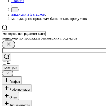
Главная
/
/
...
вакансии в Батецком
/
менеджер по продажам банковских продуктов
менеджер по продажам банковских продуктов
Батецкий
График
Рабочие часы
Опыт
Тип занятости