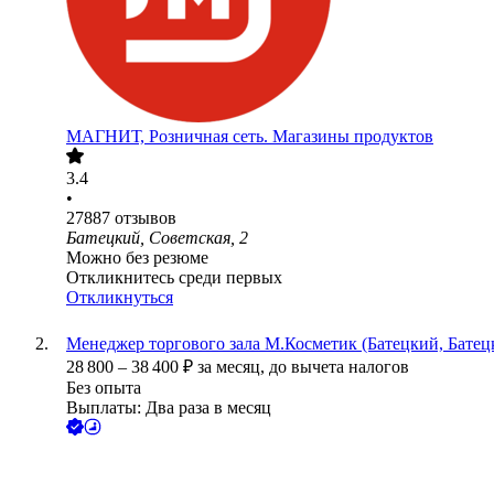
МАГНИТ, Розничная сеть. Магазины продуктов
3.4
•
27887
отзывов
Батецкий, Советская, 2
Можно без резюме
Откликнитесь среди первых
Откликнуться
Менеджер торгового зала М.Косметик (Батецкий, Батецк
28 800
–
38 400
₽
за месяц,
до вычета налогов
Без опыта
Выплаты: Два раза в месяц