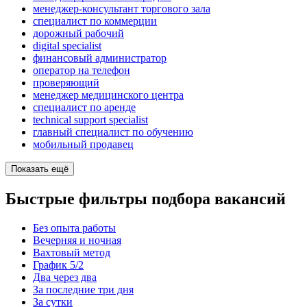
менеджер-консультант торгового зала
специалист по коммерции
дорожный рабочий
digital specialist
финансовый администратор
опeрaтoр нa тeлeфoн
проверяющий
менеджер медицинского центра
специалист по аренде
technical support specialist
главный специалист по обучению
мобильный продавец
Показать ещё
Быстрые фильтры подбора вакансий
Без опыта работы
Вечерняя и ночная
Вахтовый метод
График 5/2
Два через два
За последние три дня
За сутки