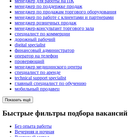
менеджер для работы на ПК
менеджер по поддержке продаж
менеджер по продажам торгового оборудования
менеджер по работе с клиентами и партнерами
менеджер розничных продаж
менеджер-консультант торгового зала
специалист по коммерции
дорожный рабочий
digital specialist
финансовый администратор
опeрaтoр нa тeлeфoн
проверяющий
менеджер медицинского центра
специалист по аренде
technical support specialist
главный специалист по обучению
мобильный продавец
Показать ещё
Быстрые фильтры подбора вакансий
Без опыта работы
Вечерняя и ночная