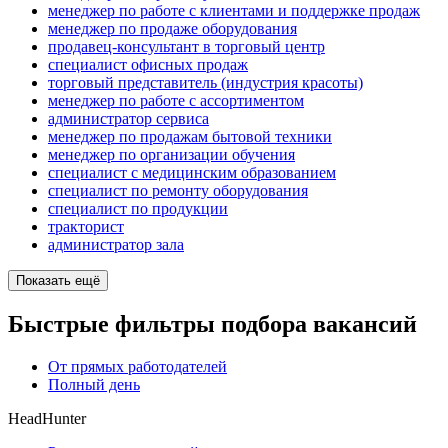
менеджер по работе с клиентами и поддержке продаж
менеджер по продаже оборудования
продавец-консультант в торговый центр
специалист офисных продаж
торговый представитель (индустрия красоты)
менеджер по работе с ассортиментом
администратор сервиса
менеджер по продажам бытовой техники
менеджер по организации обучения
специалист с медицинским образованием
специалист по ремонту оборудования
специалист по продукции
тракторист
администратор зала
Показать ещё
Быстрые фильтры подбора вакансий
От прямых работодателей
Полный день
HeadHunter