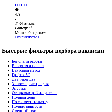
ITECO
4.5
•
2134
отзыва
Батецкий
Можно без резюме
Откликнуться
Быстрые фильтры подбора вакансий
Без опыта работы
Вечерняя и ночная
Вахтовый метод
График 5/2
Два через два
За последние три дня
За сутки
От прямых работодателей
Полный день
По совместительству
Полная занятость
Сменный график