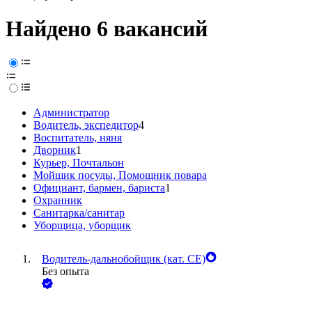
Найдено 6 вакансий
Администратор
Водитель, экспедитор
4
Воспитатель, няня
Дворник
1
Курьер, Почтальон
Мойщик посуды, Помощник повара
Официант, бармен, бариста
1
Охранник
Санитарка/санитар
Уборщица, уборщик
Водитель-дальнобойщик (кат. CE)
Без опыта