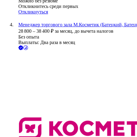
Можно без резюме
Откликнитесь среди первых
Откликнуться
Менеджер торгового зала М.Косметик (Батецкий, Батецк
28 800
–
38 400
₽
за месяц,
до вычета налогов
Без опыта
Выплаты: Два раза в месяц