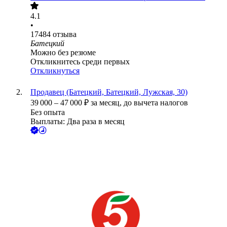
4.1
•
17484
отзыва
Батецкий
Можно без резюме
Откликнитесь среди первых
Откликнуться
Продавец (Батецкий, Батецкий, Лужская, 30)
39 000
–
47 000
₽
за месяц,
до вычета налогов
Без опыта
Выплаты: Два раза в месяц