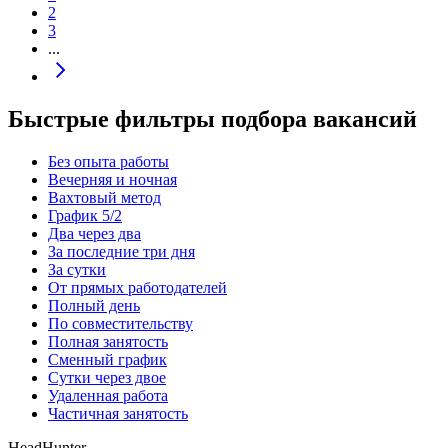
2
3
...
Быстрые фильтры подбора вакансий
Без опыта работы
Вечерняя и ночная
Вахтовый метод
График 5/2
Два через два
За последние три дня
За сутки
От прямых работодателей
Полный день
По совместительству
Полная занятость
Сменный график
Сутки через двое
Удаленная работа
Частичная занятость
HeadHunter