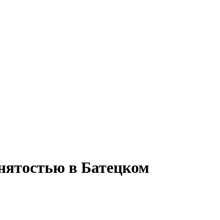
анятостью в Батецком