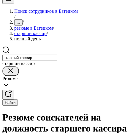
Поиск сотрудников в Батецком
/
/
...
резюме в Батецком
/
старший кассир
/
полный день
старший кассир
Резюме
Найти
Резюме соискателей на
должность старшего кассира