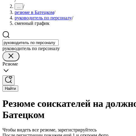
/
/
...
резюме в Батецком
/
руководитель по персоналу
/
сменный график
руководитель по персоналу
Резюме
Найти
Резюме соискателей на должн
Батецком
Чтобы видеть все резюме, зарегистрируйтесь
После регистрации покажем ещё 1 и откроем фото