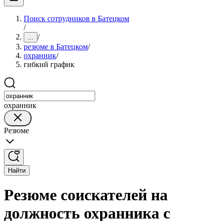
Поиск сотрудников в Батецком
/
/
...
резюме в Батецком
/
охранник
/
гибкий график
охранник
Резюме
Найти
Резюме соискателей на
должность охранника с