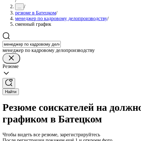
/
/
...
резюме в Батецком
/
менеджер по кадровому делопроизводству
/
сменный график
менеджер по кадровому делопроизводству
Резюме
Найти
Резюме соискателей на должн
графиком в Батецком
Чтобы видеть все резюме, зарегистрируйтесь
После регистрации покажем ещё 1 и откроем фото