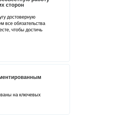
их сторон
угу достоверную
м все обязательства
сте, чтобы достичь
аментированным
ованы на ключевых