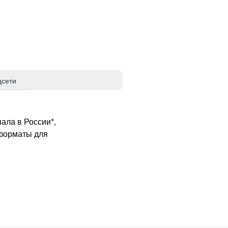
цсети
ала в России*,
 форматы для