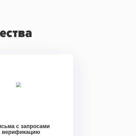
ества
исьма с запросами
а верификацию