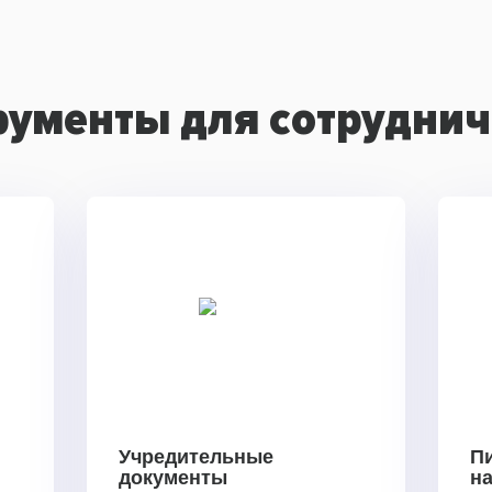
рументы для сотруднич
Учредительные
П
документы
н