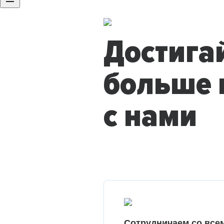
Достига
больше 
с нами
Сотрудничаем со все