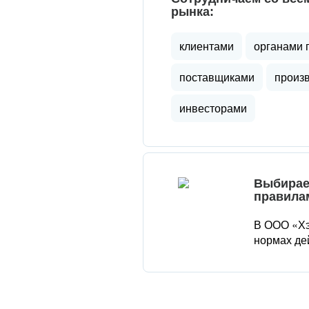
рынка:
клиентами
органами 
поставщиками
произ
инвесторами
Выбирае
правила
В ООО «Хэ
нормах де