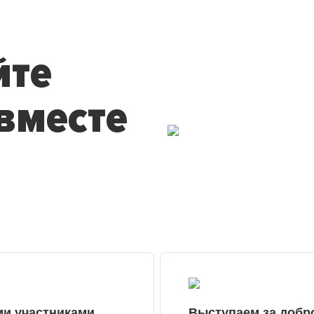
йте
вместе
ми участниками
Выступаем за добр