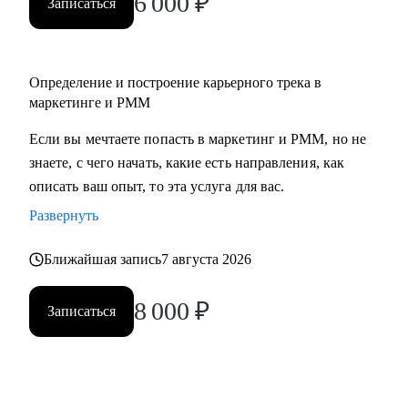
6 000
₽
Записаться
• Middle/senior специалистам в маркетинге и PMM для
получения консультаций по разного рода кейсам, по
выстраиваю карьерного.
Определение и построение карьерного трека в
• Всем, кто точно понимает, что хочет попасть в Digital-
маркетинге и PMM
маркетинг и PMM, но не знает, какие бывают направления,
с чего можно начать, в какую сторону двигаться.
Если вы мечтаете попасть в маркетинг и PMM, но не
знаете, с чего начать, какие есть направления, как
описать ваш опыт, то эта услуга для вас.
Развернуть
Ближайшая запись
7 августа 2026
8 000
₽
Записаться