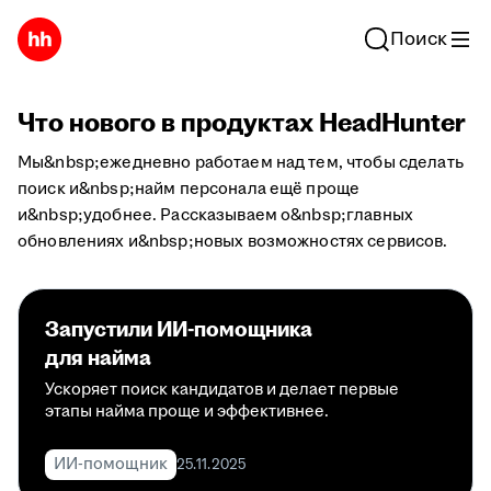
Поиск
Что нового в продуктах HeadHunter
Мы&nbsp;ежедневно работаем над тем, чтобы сделать
поиск и&nbsp;найм персонала ещё проще
и&nbsp;удобнее. Рассказываем о&nbsp;главных
обновлениях и&nbsp;новых возможностях сервисов.
Запустили ИИ-помощника
для найма
Ускоряет поиск кандидатов и делает первые
этапы найма проще и эффективнее.
ИИ-помощник
25.11.2025