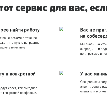
тот сервис для вас, есл
трее найти работу
Вас не при
на собесед
т ваше резюме в течение
ажет, что нужно исправить
Мы знаем, на что
ривлечь внимание
очередь, — и под
поля резюме и по
ту в конкретной
У вас мини
Специалисты подс
акцент, если у в
адут совет, как выгоднее
опыта или его нет
ля конкретной профессии.