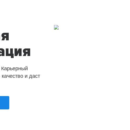
ая
ация
 Карьерный
о качество и даст