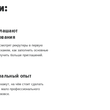
и:
глашают
ования
 смотрят рекрутеры в первую
скажем, как заполнить основные
лучить больше приглашений.
мальный опыт
кажут, на чём стоит сделать
ас мало профессионального
 вовсе.