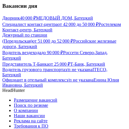
Вакансии дня
Дворник
40 000
₽
МЕДОВЫЙ ДОМ, Батецкий
Специалист контакт-центра
от
42 000
до
50 000
₽
Ростелеком
Контакт-центр, Батецкий
Дежурный по станции
(Передольская)
от
51 000
до
52 000
₽
Российские железные
дороги, Батецкий
Водитель вездехода
до
90 000
₽
Россети Северо-Запад,
Батецкий
Представитель Т-Банка
от
25 000
₽
Т-Банк, Батецкий
Водитель грузового транспорта
з/п не указана
ITECO,
Батецкий
Официант в отельный комплекс
з/п не указана
Енина Юлия
Ивановна, Батецкий
HeadHunter
Размещение вакансий
Поиск по резюме
О компании
Наши вакансии
Реклама на сайте
Требования к ПО