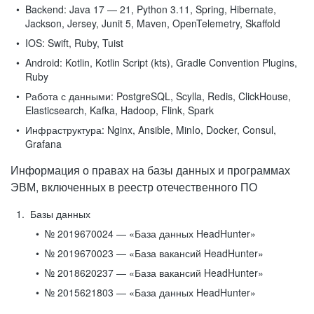
Backend:
Java 17 — 21, Python 3.11, Spring, Hibernate,
Jackson, Jersey, Junit 5, Maven, OpenTelemetry, Skaffold
IOS:
Swift, Ruby, Tuist
Android:
Kotlin, Kotlin Script (kts), Gradle Convention Plugins,
Ruby
Работа с данными:
PostgreSQL, Scylla, Redis, ClickHouse,
Elasticsearch, Kafka, Hadoop, Flink, Spark
Инфраструктура:
Nginx, Ansible, MinIo, Docker, Consul,
Grafana
Информация о правах на базы данных и программах
ЭВМ, включенных в реестр отечественного ПО
Базы данных
№ 2019670024 — «База данных HeadHunter»
№ 2019670023 — «База вакансий HeadHunter»
№ 2018620237 — «База вакансий HeadHunter»
№ 2015621803 — «База данных HeadHunter»