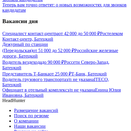
Теперь вам точно ответят: о новых возможностях для звонков
кандидатам
Вакансии дня
Специалист контакт-центра
от
42 000
до
50 000
₽
Ростелеком
Контакт-центр, Батецкий
Дежурный по станции
(Передольская)
от
51 000
до
52 000
₽
Российские железные
дороги, Батецкий
Водитель вездехода
до
90 000
₽
Россети Северо-Запад,
Батецкий
Представитель Т-Банка
от
25 000
₽
Т-Банк, Батецкий
Водитель грузового транспорта
з/п не указана
ITECO,
Батецкий
Официант в отельный комплекс
з/п не указана
Енина Юлия
Ивановна, Батецкий
HeadHunter
Размещение вакансий
Поиск по резюме
О компании
Наши вакансии