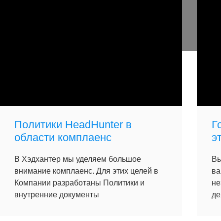
Политики HeadHunter в
Г
области комплаенс
э
В Хэдхантер мы уделяем большое
Вы
внимание комплаенс. Для этих целей в
ва
Компании разработаны Политики и
не
внутренние документы
де