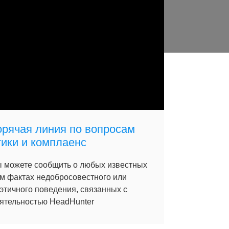
орячая линия по вопросам
тики и комплаенс
 можете сообщить о любых известных
м фактах недобросовестного или
этичного поведения, связанных с
ятельностью HeadHunter