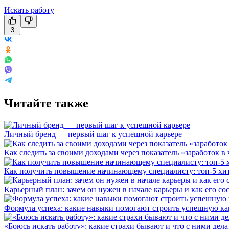
Искать работу
3
Читайте также
Личный бренд — первый шаг к успешной карьере
Как следить за своими доходами через показатель «заработок в 
Как получить повышение начинающему специалисту: топ-5 хи
Карьерный план: зачем он нужен в начале карьеры и как его со
Формула успеха: какие навыки помогают строить успешную ка
«Боюсь искать работу»: какие страхи бывают и что с ними дела