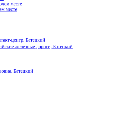
ем месте
такт-центр, Батецкий
ийские железные дороги, Батецкий
овна, Батецкий