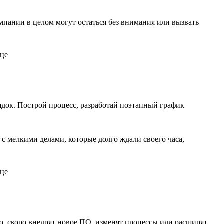
пании в целом могут остаться без внимания или вызвать
орядок. Построй процесс, разработай поэтапный график
с мелкими делами, которые долго ждали своего часа,
о, скоро внедрят новое ПО, изменят процессы или расширят