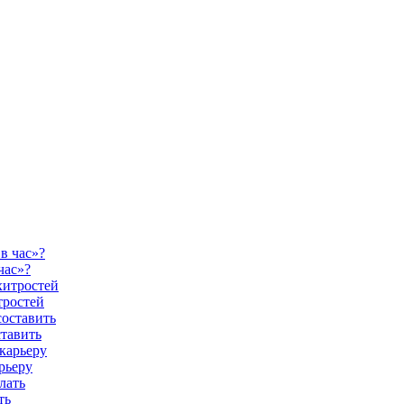
час»?
тростей
ставить
рьеру
ть