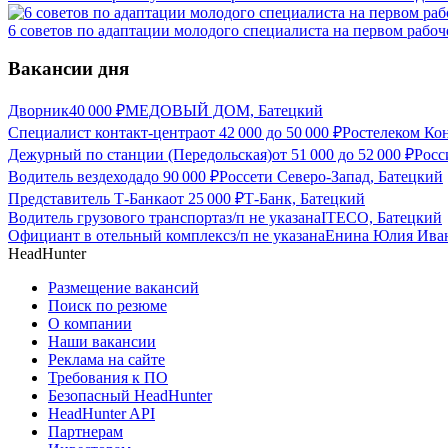
6 советов по адаптации молодого специалиста на первом рабоч
Вакансии дня
Дворник
40 000
₽
МЕДОВЫЙ ДОМ, Батецкий
Специалист контакт-центра
от
42 000
до
50 000
₽
Ростелеком Кон
Дежурный по станции (Передольская)
от
51 000
до
52 000
₽
Росс
Водитель вездехода
до
90 000
₽
Россети Северо-Запад, Батецкий
Представитель Т-Банка
от
25 000
₽
Т-Банк, Батецкий
Водитель грузового транспорта
з/п не указана
ITECO, Батецкий
Официант в отельный комплекс
з/п не указана
Енина Юлия Иван
HeadHunter
Размещение вакансий
Поиск по резюме
О компании
Наши вакансии
Реклама на сайте
Требования к ПО
Безопасный HeadHunter
HeadHunter API
Партнерам